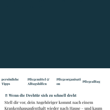
Spital zurückmüssen – und wie du das
verhindern kannst
persönliche
Pflegemittel &
Pflegeorganisati
Pflegealltag
Tipps
Alltagshilfen
on
🚪 Wenn die Drehtür sich zu schnell dreht
Stell dir vor, dein Angehöriger kommt nach einem 
Krankenhausaufenthalt wieder nach Hause – und kaum 