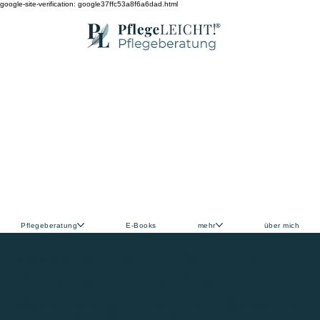
google-site-verification: google37ffc53a8f6a6dad.html
Pflegeberatung
E-Books
mehr
über mich
Raus aus dem Drehtür-Effekt – sicher
versorgt nach dem Krankenhaus
Warum viele ältere Menschen schnell wieder ins