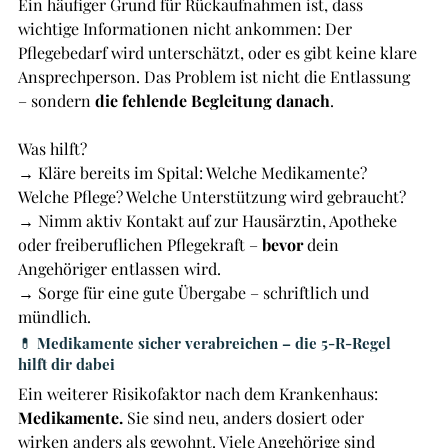
Ein häufiger Grund für Rückaufnahmen ist, dass 
wichtige Informationen nicht ankommen: Der 
Pflegebedarf wird unterschätzt, oder es gibt keine klare 
Ansprechperson. Das Problem ist nicht die Entlassung 
– sondern 
die fehlende Begleitung danach
.
Was hilft?
→ Kläre bereits im Spital: Welche Medikamente? 
Welche Pflege? Welche Unterstützung wird gebraucht?
→ Nimm aktiv Kontakt auf zur Hausärztin, Apotheke 
oder freiberuflichen Pflegekraft – 
bevor
 dein 
Angehöriger entlassen wird.
→ Sorge für eine gute Übergabe – schriftlich und 
mündlich.
💊 Medikamente sicher verabreichen – die 5-R-Regel
hilft dir dabei
Ein weiterer Risikofaktor nach dem Krankenhaus: 
Medikamente.
 Sie sind neu, anders dosiert oder 
wirken anders als gewohnt. Viele Angehörige sind 