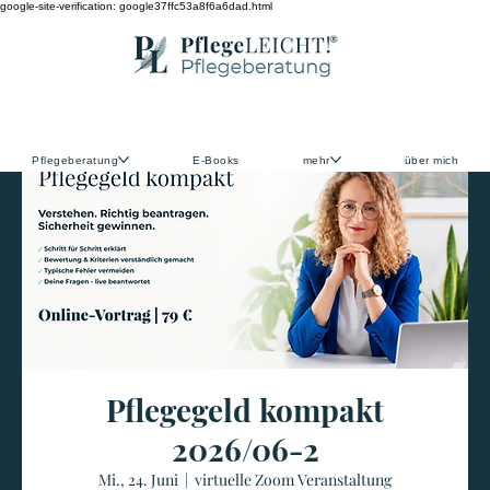
google-site-verification: google37ffc53a8f6a6dad.html
Pflegeberatung
E-Books
mehr
über mich
Pflegegeld kompakt
2026/06-2
Mi., 24. Juni
  |  
virtuelle Zoom Veranstaltung