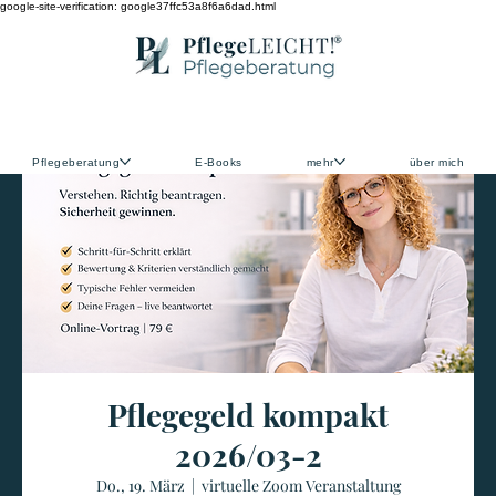
google-site-verification: google37ffc53a8f6a6dad.html
Pflegeberatung
E-Books
mehr
über mich
Pflegegeld kompakt
2026/03-2
Do., 19. März
  |  
virtuelle Zoom Veranstaltung