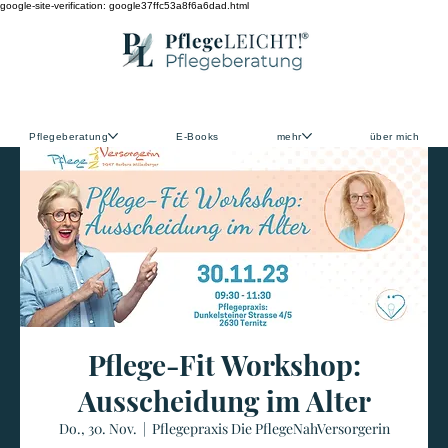
google-site-verification: google37ffc53a8f6a6dad.html
Pflegeberatung
E-Books
mehr
über mich
Pflege-Fit Workshop:
Ausscheidung im Alter
Do., 30. Nov.
  |  
Pflegepraxis Die PflegeNahVersorgerin