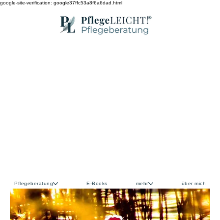
google-site-verification: google37ffc53a8f6a6dad.html
Pflegeberatung
E-Books
mehr
über mich