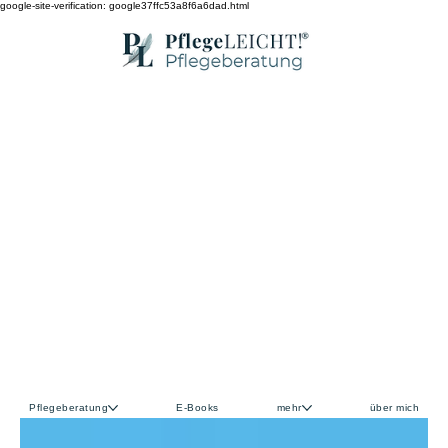
google-site-verification: google37ffc53a8f6a6dad.html
Pflegeberatung
E-Books
mehr
über mich